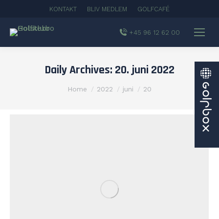
KONTAKT
BLIV MEDLEM
GOLFCAFÉ
+45 96 12 62 00
Daily Archives:
20. juni 2022
You are here:
Home
2022
juni
20