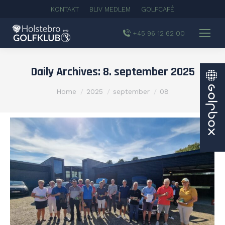
KONTAKT
BLIV MEDLEM
GOLFCAFÉ
+45 96 12 62 00
Daily Archives:
8. september 2025
You are here:
Home
2025
september
08