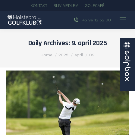
KONTAKT
BLIV MEDLEM
GOLFCAFÉ
+45 96 12 62 00
Daily Archives:
9. april 2025
You are here:
Home
2025
april
09