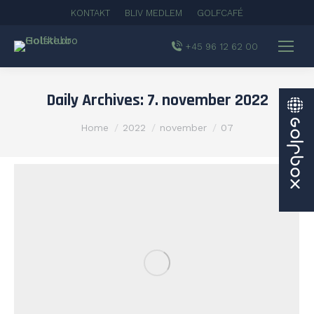
KONTAKT
BLIV MEDLEM
GOLFCAFÉ
+45 96 12 62 00
Daily Archives:
7. november 2022
You are here:
Home
2022
november
07