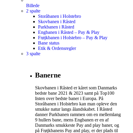
Billede
2 spalte
Storåbanen i Holstebro
Skovbanen i Råsted
Parkbanen i Råsted
Engbanen i Råsted – Pay & Play
Frøjkbanen i Holstebro – Pay & Play
Bane status
Etik & Ordensregler
3 spalte
Banerne
Skovbanen i Råsted er kåret som Danmarks
bedste bane 2021 & 2023 samt på Top100
listen over bedste baner i Europa. På
Storåbanen i Holstebro kan man opleve den
smukke natur langs ålandskabet. I Råsted
danner Parkbanen rammen om en mellemlang
9 hullers bane, mens Engbanen er en af
Danmarks smukkeste Pay and play baner, og
på Frøjkbanens Pay and play, er der plads til