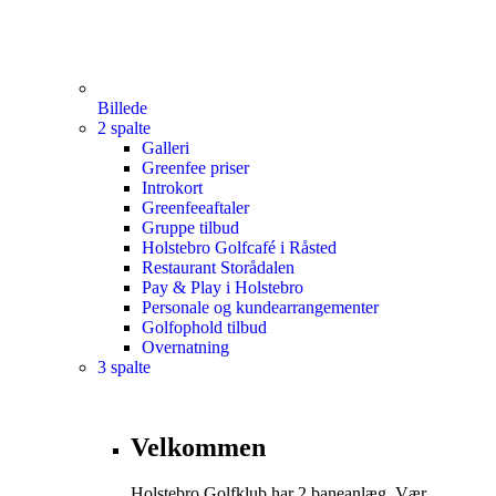
Billede
2 spalte
Galleri
Greenfee priser
Introkort
Greenfeeaftaler
Gruppe tilbud
Holstebro Golfcafé i Råsted
Restaurant Storådalen
Pay & Play i Holstebro
Personale og kundearrangementer
Golfophold tilbud
Overnatning
3 spalte
Velkommen
Holstebro Golfklub har 2 baneanlæg. Vær