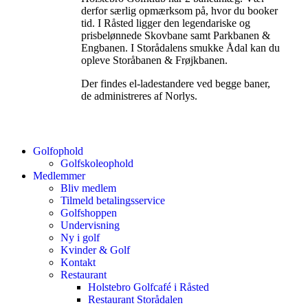
derfor særlig opmærksom på, hvor du booker
tid. I Råsted ligger den legendariske og
prisbelønnede Skovbane samt Parkbanen &
Engbanen. I Storådalens smukke Ådal kan du
opleve Storåbanen & Frøjkbanen.
Der findes el-ladestandere ved begge baner,
de administreres af Norlys.
Golfophold
Golfskoleophold
Medlemmer
Bliv medlem
Tilmeld betalingsservice
Golfshoppen
Undervisning
Ny i golf
Kvinder & Golf
Kontakt
Restaurant
Holstebro Golfcafé i Råsted
Restaurant Storådalen