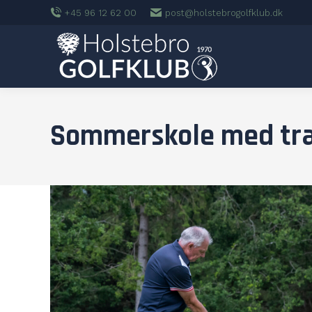
+45 96 12 62 00
post@holstebrogolfklub.dk
Sommerskole med tr