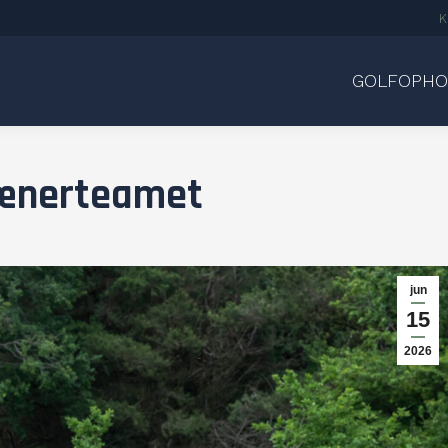
K
GOLFOPHO
ænerteamet
jun
15
2026