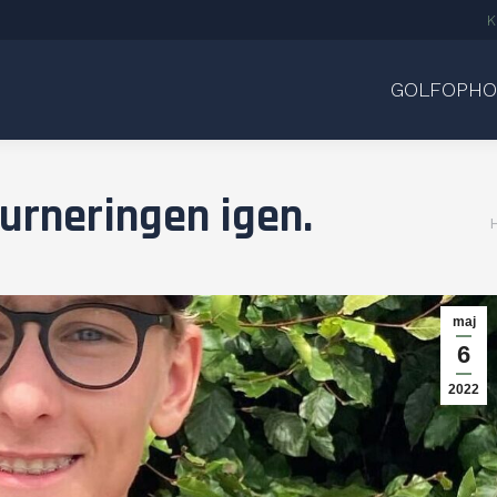
K
GOLFOPHO
urneringen igen.
maj
6
2022