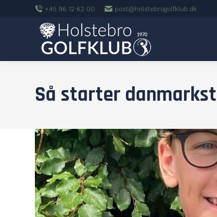
+45 96 12 62 00
post@holstebrogolfklub.dk
Så starter danmarkst