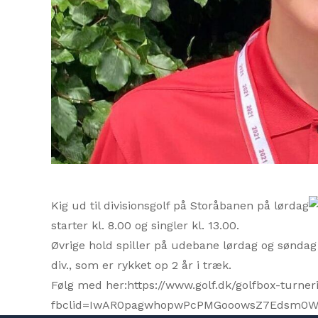
Kig ud til divisionsgolf på Storåbanen på lørdag
starter kl. 8.00 og singler kl. 13.00.
Øvrige hold spiller på udebane lørdag og søndag 
div., som er rykket op 2 år i træk.
Følg med her:https://www.golf.dk/golfbox-turner
fbclid=IwAR0pagwhopwPcPMGooowsZ7Edsm0WFW