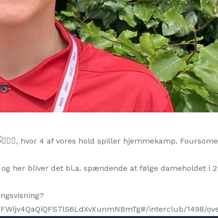
, hvor 4 af vores hold spiller hjemmekamp. Foursome
og her bliver det bl.a. spændende at følge dameholdet i 2
ingsvisning?
ijv4QaQiQFS7lS6LdXvXunmNBmTg#/interclub/1498/ove