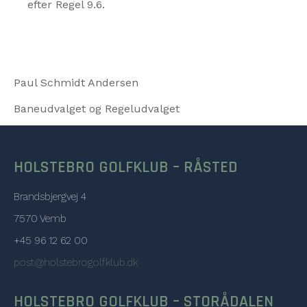
efter Regel 9.6.
Paul Schmidt Andersen
Baneudvalget og Regeludvalget
HOLSTEBRO GOLFKLUB – RÅSTED
Brandsbjergvej 4
7570 Vemb
+45 96 12 62 00
post@holstebrogolfklub.dk
HOLSTEBRO GOLFKLUB – STORÅDALEN