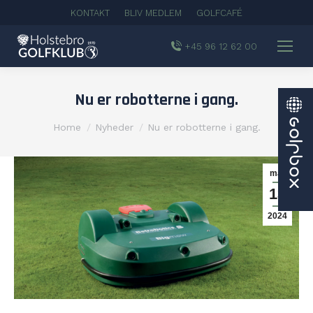
KONTAKT
BLIV MEDLEM
GOLFCAFÉ
+45 96 12 62 00
Nu er robotterne i gang.
You are here:
Home
Nyheder
Nu er robotterne i gang.
mar
13
2024