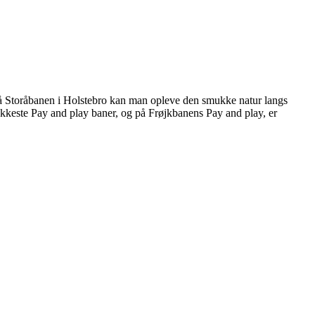
å Storåbanen i Holstebro kan man opleve den smukke natur langs
este Pay and play baner, og på Frøjkbanens Pay and play, er