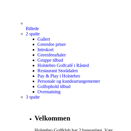
Billede
2 spalte
Galleri
Greenfee priser
Introkort
Greenfeeaftaler
Gruppe tilbud
Holstebro Golfcafé i Råsted
Restaurant Storådalen
Pay & Play i Holstebro
Personale og kundearrangementer
Golfophold tilbud
Overnatning
3 spalte
Velkommen
Holstebro Golfklub har 2 baneanlæg. Vær