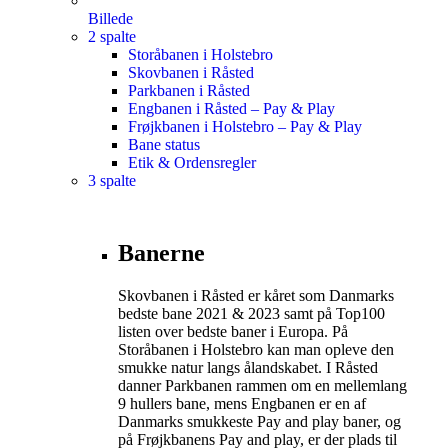
Billede
2 spalte
Storåbanen i Holstebro
Skovbanen i Råsted
Parkbanen i Råsted
Engbanen i Råsted – Pay & Play
Frøjkbanen i Holstebro – Pay & Play
Bane status
Etik & Ordensregler
3 spalte
Banerne
Skovbanen i Råsted er kåret som Danmarks
bedste bane 2021 & 2023 samt på Top100
listen over bedste baner i Europa. På
Storåbanen i Holstebro kan man opleve den
smukke natur langs ålandskabet. I Råsted
danner Parkbanen rammen om en mellemlang
9 hullers bane, mens Engbanen er en af
Danmarks smukkeste Pay and play baner, og
på Frøjkbanens Pay and play, er der plads til