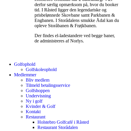
derfor særlig opmærksom på, hvor du booker
tid. I Råsted ligger den legendariske og
prisbelønnede Skovbane samt Parkbanen &
Engbanen. I Storådalens smukke Ådal kan du
opleve Storåbanen & Frøjkbanen.
Der findes el-ladestandere ved begge baner,
de administreres af Norlys.
Golfophold
Golfskoleophold
Medlemmer
Bliv medlem
Tilmeld betalingsservice
Golfshoppen
Undervisning
Ny i golf
Kvinder & Golf
Kontakt
Restaurant
Holstebro Golfcafé i Råsted
Restaurant Storådalen