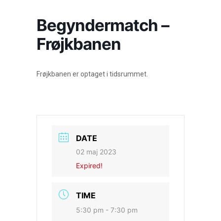
Begyndermatch –
Frøjkbanen
Frøjkbanen er optaget i tidsrummet.
DATE
02 maj 2023
Expired!
TIME
5:30 pm - 7:30 pm