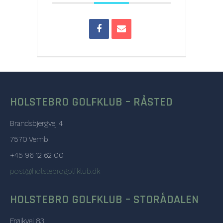
HOLSTEBRO GOLFKLUB – RÅSTED
Brandsbjergvej 4
7570 Vemb
+45 96 12 62 00
post@holstebrogolfklub.dk
HOLSTEBRO GOLFKLUB – STORÅDALEN
Frøjkvej 83