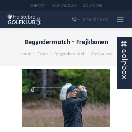
KONTAKT
BLIV MEDLEM
GOLFCAFÉ
+45 96 12 62 00
Begyndermatch – Frøjkbanen
You are here:
Home
Event
Begyndermatch – Frøjkbanen