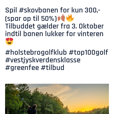
Spil #skovbanen for kun 300,-
(spar op til 50%)
Tilbuddet gælder fra 3. Oktober
indtil banen lukker for vinteren
#holstebrogolfklub #top100golf
#vestjyskverdensklasse
#greenfee #tilbud