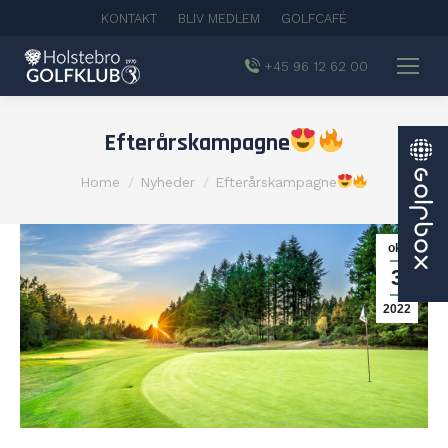
KONTAKT
BLIV MEDLEM
GOLFCAFÉ
+45 96 12 62 00
Efterårskampagne
You are here:
Home
Nyheder
Efterårskampagne
okt
3
2022