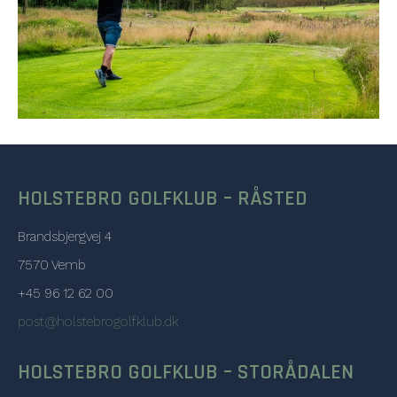
HOLSTEBRO GOLFKLUB – RÅSTED
Brandsbjergvej 4
7570 Vemb
+45 96 12 62 00
post@holstebrogolfklub.dk
HOLSTEBRO GOLFKLUB – STORÅDALEN