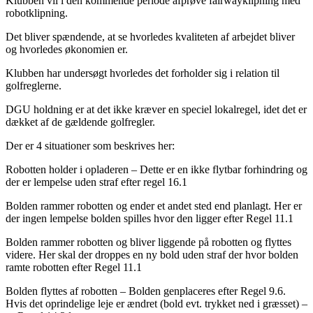
Klubben vil i den kommende periode afprøve fairwayklipning med
robotklipning.
Det bliver spændende, at se hvorledes kvaliteten af arbejdet bliver
og hvorledes økonomien er.
Klubben har undersøgt hvorledes det forholder sig i relation til
golfreglerne.
DGU holdning er at det ikke kræver en speciel lokalregel, idet det er
dækket af de gældende golfregler.
Der er 4 situationer som beskrives her:
Robotten holder i opladeren – Dette er en ikke flytbar forhindring og
der er lempelse uden straf efter regel 16.1
Bolden rammer robotten og ender et andet sted end planlagt. Her er
der ingen lempelse bolden spilles hvor den ligger efter Regel 11.1
Bolden rammer robotten og bliver liggende på robotten og flyttes
videre. Her skal der droppes en ny bold uden straf der hvor bolden
ramte robotten efter Regel 11.1
Bolden flyttes af robotten – Bolden genplaceres efter Regel 9.6.
Hvis det oprindelige leje er ændret (bold evt. trykket ned i græsset) –