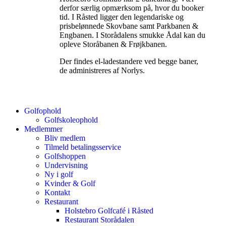
derfor særlig opmærksom på, hvor du booker
tid. I Råsted ligger den legendariske og
prisbelønnede Skovbane samt Parkbanen &
Engbanen. I Storådalens smukke Ådal kan du
opleve Storåbanen & Frøjkbanen.
Der findes el-ladestandere ved begge baner,
de administreres af Norlys.
Golfophold
Golfskoleophold
Medlemmer
Bliv medlem
Tilmeld betalingsservice
Golfshoppen
Undervisning
Ny i golf
Kvinder & Golf
Kontakt
Restaurant
Holstebro Golfcafé i Råsted
Restaurant Storådalen