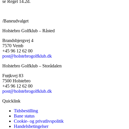
se Regel 14.2d.
/Baneudvalget
Holstebro Golfklub – Råsted
Brandsbjergvej 4
7570 Vemb
+45 96 12 62 00
post@holstebrogolfklub.dk
Holstebro Golfklub – Storådalen
Frøjkvej 83
7500 Holstebro
+45 96 12 62 00
post@holstebrogolfklub.dk
Quicklink
Tidsbestilling
Bane status
Cookie- og privatlivspolitik
Handelsbetingelser