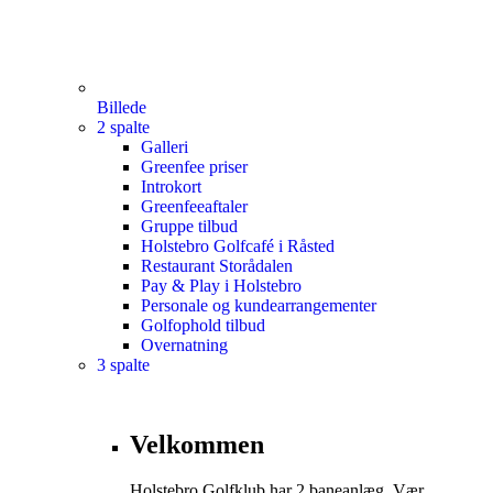
Billede
2 spalte
Galleri
Greenfee priser
Introkort
Greenfeeaftaler
Gruppe tilbud
Holstebro Golfcafé i Råsted
Restaurant Storådalen
Pay & Play i Holstebro
Personale og kundearrangementer
Golfophold tilbud
Overnatning
3 spalte
Velkommen
Holstebro Golfklub har 2 baneanlæg. Vær