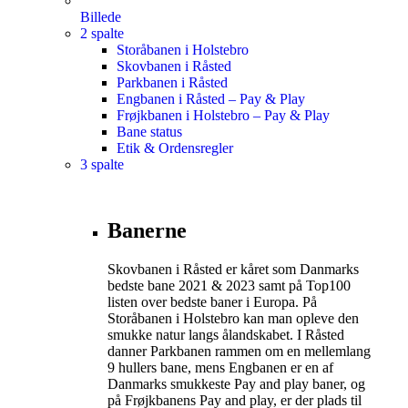
Billede
2 spalte
Storåbanen i Holstebro
Skovbanen i Råsted
Parkbanen i Råsted
Engbanen i Råsted – Pay & Play
Frøjkbanen i Holstebro – Pay & Play
Bane status
Etik & Ordensregler
3 spalte
Banerne
Skovbanen i Råsted er kåret som Danmarks
bedste bane 2021 & 2023 samt på Top100
listen over bedste baner i Europa. På
Storåbanen i Holstebro kan man opleve den
smukke natur langs ålandskabet. I Råsted
danner Parkbanen rammen om en mellemlang
9 hullers bane, mens Engbanen er en af
Danmarks smukkeste Pay and play baner, og
på Frøjkbanens Pay and play, er der plads til